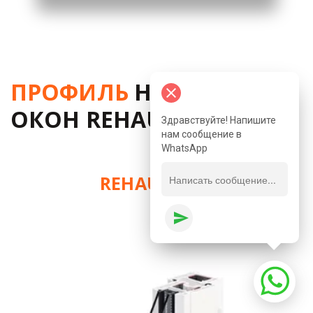
ПРОФИЛЬ
 НЕМЕЦКИХ 
close
ОКОН REHAU
Здравствуйте! Напишите
нам сообщение в
WhatsApp
REHAU BLITZ
send