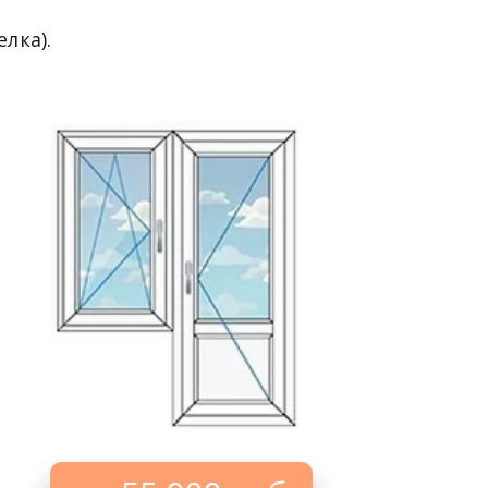
лка).