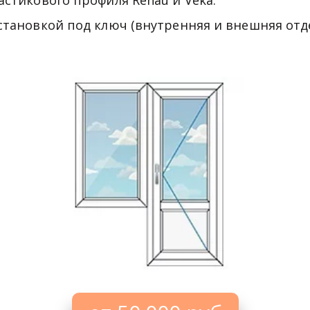
астикового профиля Rehau и Veka.
становкой под ключ (внутренняя и внешняя отде