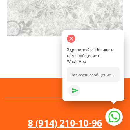
close
Здравствуйте! Напишите
нам сообщение в
WhatsApp
send
8 (914) 210-10-96